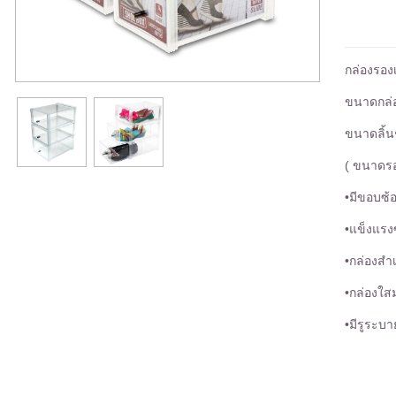
กล่องรองเ
ขนาดกล่อ
ขนาดลิ้น
( ขนาดรอ
•มีขอบซ้
•แข็งแรงซ
•กล่องสำเ
•กล่องใส
•มีรูระบ