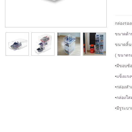
กล่องรองเ
ขนาดด้าน
ขนาดลิ้น
( ขนาดรอ
•มีขอบซ้
•แข็งแรงซ
•กล่องสำเ
•กล่องใส
•มีรูระบ